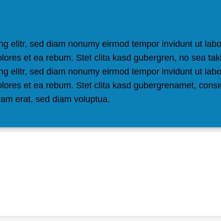
ng elitr, sed diam nonumy eirmod tempor invidunt ut lab
olores et ea rebum. Stet clita kasd gubergren, no sea ta
ng elitr, sed diam nonumy eirmod tempor invidunt ut lab
olores et ea rebum. Stet clita kasd gubergrenamet, cons
yam erat, sed diam voluptua.