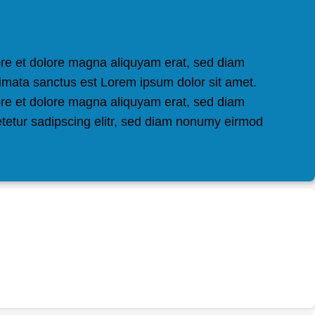
ore et dolore magna aliquyam erat, sed diam
kimata sanctus est Lorem ipsum dolor sit amet.
ore et dolore magna aliquyam erat, sed diam
etetur sadipscing elitr, sed diam nonumy eirmod