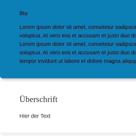
Bla
Lorem ipsum dolor sit amet, consetetur sadipsci
voluptua. At vero eos et accusam et justo duo d
Lorem ipsum dolor sit amet, consetetur sadipsci
voluptua. At vero eos et accusam et justo duo d
tempor invidunt ut labore et dolore magna aliqu
Überschrift
Hier der Text