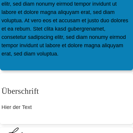
elitr, sed diam nonumy eirmod tempor invidunt ut
labore et dolore magna aliquyam erat, sed diam
voluptua. At vero eos et accusam et justo duo dolores
et ea rebum. Stet clita kasd gubergrenamet,
consetetur sadipscing elitr, sed diam nonumy eirmod
tempor invidunt ut labore et dolore magna aliquyam
erat, sed diam voluptua.
Überschrift
Hier der Text