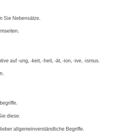
en Sie Nebensätze.
rmseiten.
 auf -ung, -keit, -heit, -ät, -ion, -ive, -ismus.
n.
egriffe.
ie diese.
eber allgemeinverständliche Begriffe.