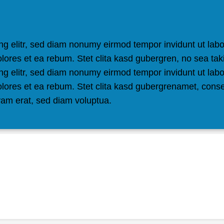
ng elitr, sed diam nonumy eirmod tempor invidunt ut lab
olores et ea rebum. Stet clita kasd gubergren, no sea ta
ng elitr, sed diam nonumy eirmod tempor invidunt ut lab
olores et ea rebum. Stet clita kasd gubergrenamet, cons
yam erat, sed diam voluptua.