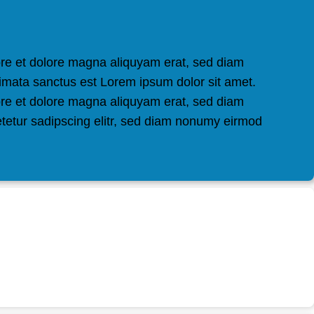
ore et dolore magna aliquyam erat, sed diam
kimata sanctus est Lorem ipsum dolor sit amet.
ore et dolore magna aliquyam erat, sed diam
etetur sadipscing elitr, sed diam nonumy eirmod