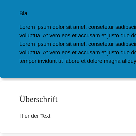
Bla
Lorem ipsum dolor sit amet, consetetur sadipsci
voluptua. At vero eos et accusam et justo duo d
Lorem ipsum dolor sit amet, consetetur sadipsci
voluptua. At vero eos et accusam et justo duo d
tempor invidunt ut labore et dolore magna aliqu
Überschrift
Hier der Text