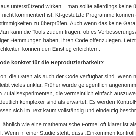
s unterstützend wirken – man sollte allerdings keine 
r nicht kommentiert ist. KI-gestützte Programme könne
timmigkeiten zu überprüfen. Auch wenn das keine Garanti
an kann die Tools zudem fragen, ob es Verbesserungsvors
ger Hemmungen haben, ihren Code offenzulegen. Letztlic
chkeiten können den Einstieg erleichtern.
Code konkret für die Reproduzierbarkeit?
hl die Daten als auch der Code verfügbar sind. Wenn nu
leibt vieles unklar. Früher wurde gelegentlich angenomm
ten Zufallsexperimenten, die vermeintlich einfach auszuwe
t deutlich komplexer sind als erwartet: Es werden Kontr
ssen sich im Text kaum vollständig und eindeutig beschr
– ähnlich wie eine mathematische Formel oft klarer ist al
 Wenn in einer Studie steht, dass „Einkommen kontrollie