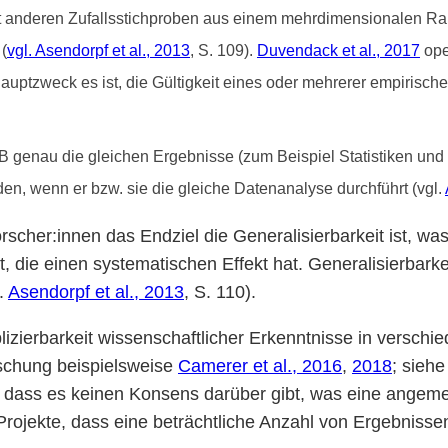
t anderen Zufallsstichproben aus einem mehrdimensionalen Rau
(
vgl. Asendorpf et al., 2013
, S. 109).
Duvendack et al., 2017
oper
auptzweck es ist, die Gültigkeit eines oder mehrerer empirischer
B genau die gleichen Ergebnisse (zum Beispiel Statistiken und
den, wenn er bzw. sie die gleiche Datenanalyse durchführt (vgl.
orscher:innen das Endziel die Generalisierbarkeit ist, wa
die einen systematischen Effekt hat. Generalisierbarkeit 
l.
Asendorpf et al., 2013
, S. 110).
izierbarkeit wissenschaftlicher Erkenntnisse in versch
orschung beispielsweise
Camerer et al., 2016
,
2018
; sieh
st, dass es keinen Konsens darüber gibt, was eine angem
jekte, dass eine beträchtliche Anzahl von Ergebnissen