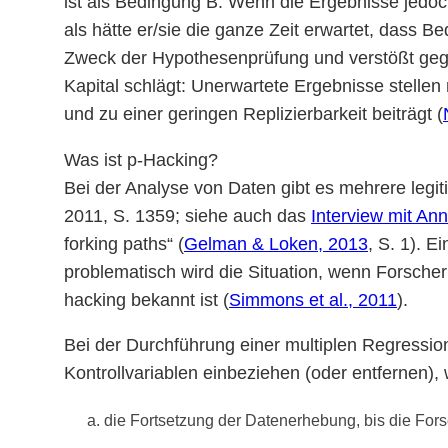
ist als Bedingung B. Wenn die Ergebnisse jedoch
als hätte er/sie die ganze Zeit erwartet, dass Be
Zweck der Hypothesenprüfung und verstößt geg
Kapital schlägt: Unerwartete Ergebnisse stellen 
und zu einer geringen Replizierbarkeit beiträgt (
Was ist p-Hacking?
Bei der Analyse von Daten gibt es mehrere legi
2011, S. 1359; siehe auch das
Interview mit An
forking paths“ (
Gelman & Loken, 2013
, S. 1). 
problematisch wird die Situation, wenn Forscher
hacking bekannt ist (
Simmons et al., 2011
).
Bei der Durchführung einer multiplen Regressions
Kontrollvariablen einbeziehen (oder entfernen), 
die Fortsetzung der Datenerhebung, bis die Fors