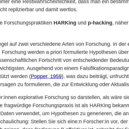
mmer eine Restwahrscheinlichkeit, dass man ein bestimmte
cht replizierbar und damit wertlos.
ge Forschungspraktiken
HARKing
und
p-hacking
, näher
egel auf zwei verschiedene Arten von Forschung. In der
n Forschung werden a priori formulierte Hypothesen überp
senschaftlichen Fortschritt von entscheidender Bedeutung
 wichtigsten. Ausgehend von einem Falsifikationsparad
tützt werden (
Popper, 1959
), was dazu beiträgt, unfru
rsagen zu formulieren, die zur Entwicklung oder Aktuali
r:innen explorative Forschung so darstellen, als wäre s
 fragwürdige Forschungspraxis ist als HARKing bekann
Daten verwendet, um Hypothesen zu generieren, die an
chaulichung: Stellen Sie sich eine:n Forscher:in vor, der