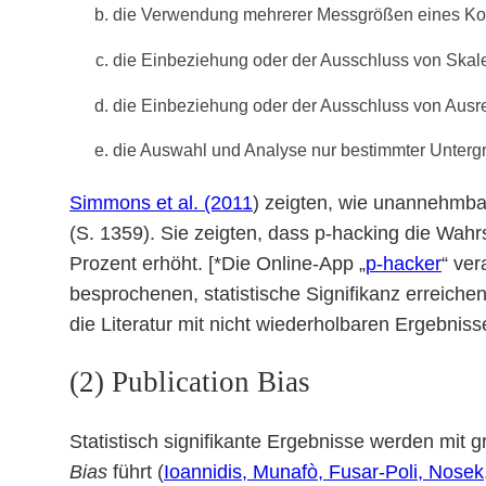
die Verwendung mehrerer Messgrößen eines Konst
die Einbeziehung oder der Ausschluss von Skale
die Einbeziehung oder der Ausschluss von Ausre
die Auswahl und Analyse nur bestimmter Untergru
Simmons et al. (2011
) zeigten, wie unannehmbar
(S. 1359). Sie zeigten, dass p-hacking die Wahrs
Prozent erhöht. [*Die Online-App „
p-hacker
“ ver
besprochenen, statistische Signifikanz erreiche
die Literatur mit nicht wiederholbaren Ergebnisse
(2) Publication Bias
Statistisch signifikante Ergebnisse werden mit g
Bias
führt (
Ioannidis, Munafò, Fusar-Poli, Nosek