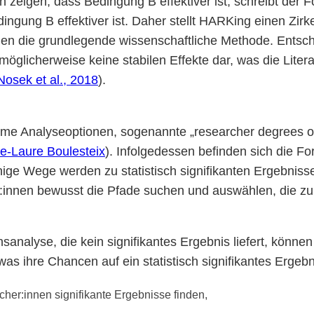
 zeigen, dass Bedingung B effektiver ist, schreibt der 
dingung B effektiver ist. Daher stellt HARKing einen Zirk
en die grundlegende wissenschaftliche Methode. Entsch
möglicherweise keine stabilen Effekte dar, was die Liter
Nosek et al., 2018
).
time Analyseoptionen, sogenannte „researcher degrees o
ne-Laure Boulesteix
). Infolgedessen befinden sich die Fo
Einige Wege werden zu statistisch signifikanten Ergebnis
:innen bewusst die Pfade suchen und auswählen, die zur S
analyse, die kein signifikantes Ergebnis liefert, können
was ihre Chancen auf ein statistisch signifikantes Ergebn
cher:innen signifikante Ergebnisse finden,